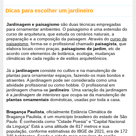
Dicas para escolher um jardineiro
Jardinagem e paisagismo
são duas técnicas empregadas
para ornamentar ambientes. O paisagismo é uma extensão do
curso de arquitetura, que estuda os cenários naturais, a
preparação e a composição da paisagem. Através do
curso de
paisagismo
, forma-se o profissional chamado
paisagista
, que
elabora locais como praças,
paisagismo de jardim
, etc de
acordo com elementos de botânica, ecologia, mudanças
climáticas de cada região e de estilos arquitetônicos.
Já a
jardinagem
consiste no cultivo e na manutenção de
plantas para ornamentar espaços, fazendo-os mais bonitos e
atraentes. A jardinagem pode ser considerada como uma
atividade profissional ou como hobbie. O profissional em
jardinagem chama-se
jardineiro
. Uma variação da jardinagem
é a
jardinagem de interiores
que ocupa-se da manutenção de
plantas ornamentais
domésticas, usadas por toda a casa.
Bragança Paulista
, oficialmente Estância Climática de
Bragança Paulista, é um município brasileiro do estado de São
Paulo. É conhecida como "Cidade Poesia" e "Capital Nacional
da Linguiça" Está a uma altitude de 817 metros e sua
população, conforme estimativas do IBGE de 2021, era de 172
346 habitantes. Sendo a cidade mais populosa da região