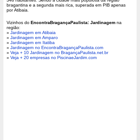
bragantina e a segunda mais rica, superada em PIB apenas
por Atibaia.
Vizinhos do
EncontraBragançaPaulista: Jardinagem
na
região:
»
Jardinagem em Atibaia
»
Jardinagem em Amparo
»
Jardinagem em Itatiba
»
Jardinagem no EncontraBragançaPaulista.com
»
Veja + 10 Jardinagem no BragançaPaulista.net.br
»
Veja + 20 empresas no PiscinaeJardim.com