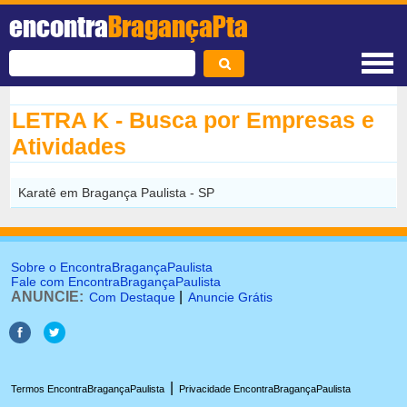
encontra
BragançaPta
LETRA K - Busca por Empresas e
Atividades
Karatê em Bragança Paulista - SP
Sobre o EncontraBragançaPaulista
Fale com EncontraBragançaPaulista
ANUNCIE:
|
Com Destaque
Anuncie Grátis
|
Termos EncontraBragançaPaulista
Privacidade EncontraBragançaPaulista