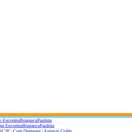
o EncontraBragançaPaulista
om EncontraBragançaPaulista
CIE:
Com Destaque
|
Anuncie Grátis