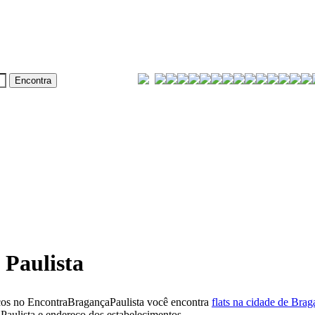
 Paulista
ços no EncontraBragançaPaulista você encontra
flats na cidade de Brag
aulista e endereço dos estabelecimentos.