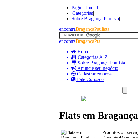
Página Inicial
|
Categorias
|
Sobre Bragança Paulista
|
encontra
BragançaPaulista
encontra
BragançaPta
Home
Categorias A-Z
Sobre Bragança Paulista
Anuncie seu negócio
Cadastrar empresa
Fale Conosco
Flats em Bragança
Produtos ou servi
EncontraBragançaP