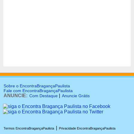
Sobre o EncontraBragançaPaulista
Fale com EncontraBragançaPaulista
ANUNCIE:
|
Com Destaque
Anuncie Grátis
|
Termos EncontraBragançaPaulista
Privacidade EncontraBragançaPaulista