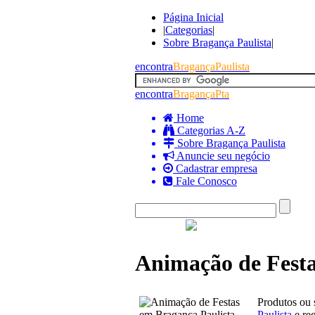
Página Inicial
|
Categorias
|
Sobre Bragança Paulista
|
encontra
BragançaPaulista
encontra
BragançaPta
Home
Categorias A-Z
Sobre Bragança Paulista
Anuncie seu negócio
Cadastrar empresa
Fale Conosco
Animação de Festa
Produtos ou 
Paulista
e reg