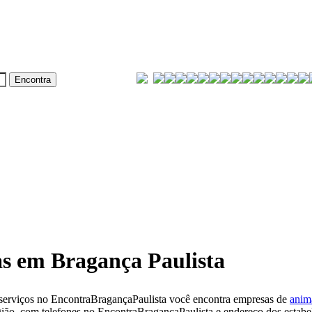
s em Bragança Paulista
serviços no EncontraBragançaPaulista você encontra empresas de
anim
ião, com telefones no EncontraBragançaPaulista e endereço dos estabe