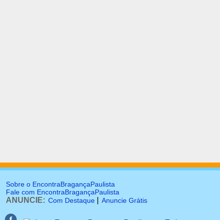
Sobre o EncontraBragançaPaulista
Fale com EncontraBragançaPaulista
ANUNCIE:
|
Com Destaque
Anuncie Grátis